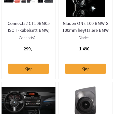
Connects2 CT10BM05
Gladen ONE 100 BMW-S
ISO T-kabelsett BMW,
100mm høyttalere BMW
Mini (2009–>)
Connects2 ...
Gladen ...
299,-
1.490,-
Kjøp
Kjøp