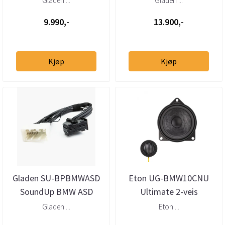
Gladen ...
Gladen ...
forsterker
9.990,-
13.900,-
Kjøp
Kjøp
Gladen SU-BPBMWASD
Eton UG-BMW10CNU
SoundUp BMW ASD
Ultimate 2-veis
bypasskabel
Senterhøyttaler BMW
Gladen ...
Eton ...