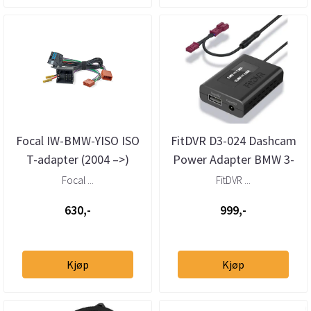
Focal IW-BMW-YISO ISO
FitDVR D3-024 Dashcam
T-adapter (2004 –>)
Power Adapter BMW 3-
pin
Focal ...
FitDVR ...
630,-
999,-
Kjøp
Kjøp