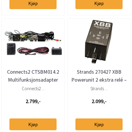
Kjøp
Kjøp
Connects2 CTSBM014.2
Strands 270427 XBB
Multifunksjonsadapter
Powerunit 2 ekstra relé –
BMW 1-/2-/3-/4-serie
2 utganger (12–24V)
Connects2 ...
Strands ...
(2012–...
2.799,-
2.099,-
Kjøp
Kjøp