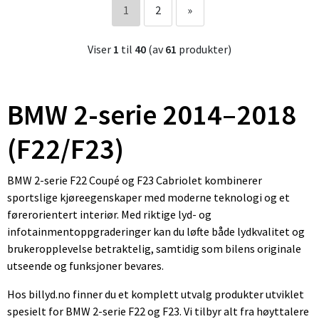
1
2
»
Viser
1
til
40
(av
61
produkter)
BMW 2-serie 2014–2018
(F22/F23)
BMW 2-serie F22 Coupé og F23 Cabriolet kombinerer
sportslige kjøreegenskaper med moderne teknologi og et
førerorientert interiør. Med riktige lyd- og
infotainmentoppgraderinger kan du løfte både lydkvalitet og
brukeropplevelse betraktelig, samtidig som bilens originale
utseende og funksjoner bevares.
Hos billyd.no finner du et komplett utvalg produkter utviklet
spesielt for BMW 2-serie F22 og F23. Vi tilbyr alt fra høyttalere