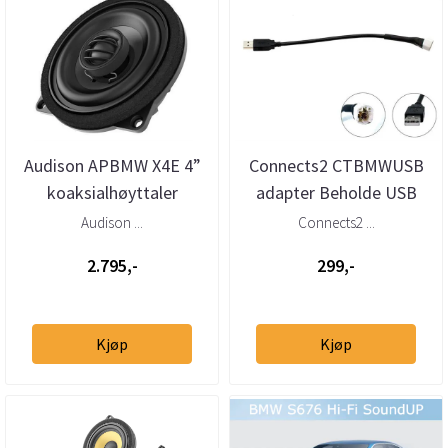
Audison APBMW X4E 4”
Connects2 CTBMWUSB
koaksialhøyttaler
adapter Beholde USB
BMW/Mini
BMW, Mini (2009–>)
Audison ...
Connects2 ...
2.795,-
299,-
Kjøp
Kjøp