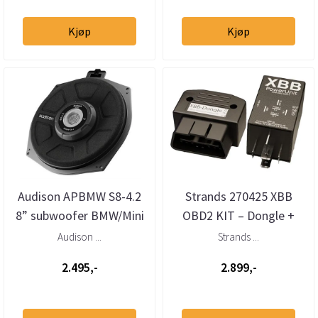
Kjøp
Kjøp
Audison APBMW S8-4.2
Strands 270425 XBB
8” subwoofer BMW/Mini
OBD2 KIT – Dongle +
4 Ohm (stk)
Powerunit 2
Audison ...
Strands ...
ekstralysadapter
2.495,-
2.899,-