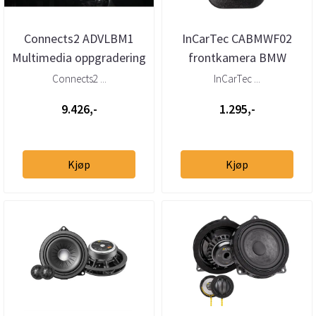
Connects2 ADVLBM1
InCarTec CABMWF02
Multimedia oppgradering
frontkamera BMW
BMW 1-/2-/3-/4-/5-serie
(CVBS) 2-serie (F22/F23)
Connects2 ...
InCarTec ...
og X...
(2014–2021)
9.426,-
1.295,-
Kjøp
Kjøp