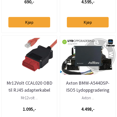
690,-
4.595,-
Kjøp
Kjøp
Mr12Volt CCAL020 OBD
Axton BMW-A544DSP-
til RJ45 adapterkabel
ISO5 Lydoppgradering
BMW NBT aktivering
BMW Plug & Play DSP
Mr12volt ...
Axton ...
1.095,-
4.498,-