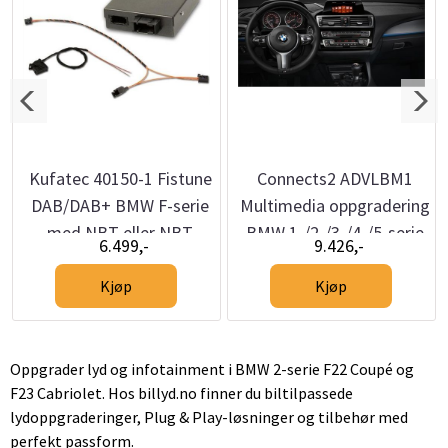
Kufatec 40150-1 Fistune
Connects2 ADVLBM1
DAB/DAB+ BMW F-serie
Multimedia oppgradering
med NBT eller NBT
BMW 1-/2-/3-/4-/5-serie
6.499,-
9.426,-
Touch
og X3/X4 (F-modeller)
Kjøp
Kjøp
Oppgrader lyd og infotainment i BMW 2-serie F22 Coupé og
F23 Cabriolet. Hos billyd.no finner du biltilpassede
lydoppgraderinger, Plug & Play-løsninger og tilbehør med
perfekt passform.