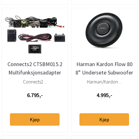
Connects2 CTSBM015.2
Harman Kardon Flow 80
Multifunksjonsadapter
8” Undersete Subwoofer
BMW 1-/2-/3-/4-serie
4 Ohm 125W RMS
Connects2 ...
Harman/Kardon ...
(2012–...
6.795,-
4.995,-
Kjøp
Kjøp