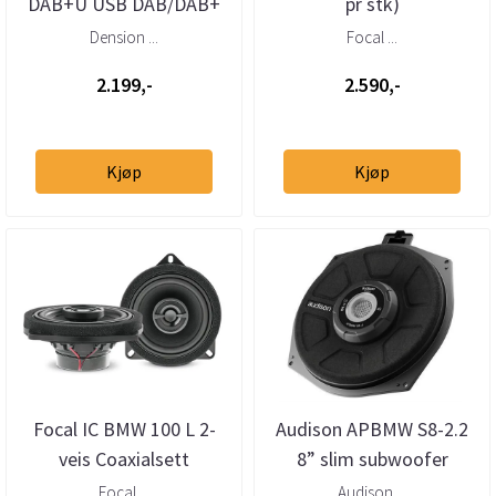
DAB+U USB DAB/DAB+
pr stk)
mottaker – helintegrert
Dension ...
Focal ...
DAB via USB
2.199,-
2.590,-
Kjøp
Kjøp
Focal IC BMW 100 L 2-
Audison APBMW S8-2.2
veis Coaxialsett
8” slim subwoofer
BMW/Mini 2 Ohm (stk)
Focal ...
Audison ...