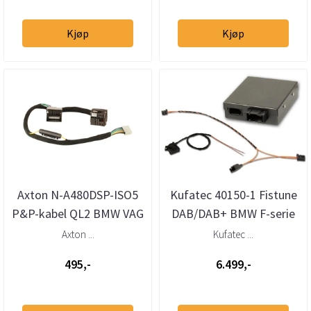
Kjøp
Kjøp
Axton N-A480DSP-ISO5
Kufatec 40150-1 Fistune
P&P-kabel QL2 BMW VAG
DAB/DAB+ BMW F-serie
MB Ford m.fl 1,5m
med NBT eller NBT
Axton ...
Kufatec ...
Touch
495,-
6.499,-