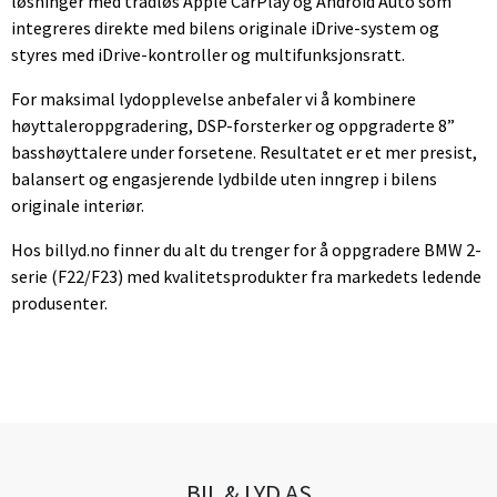
løsninger med trådløs Apple CarPlay og Android Auto som
integreres direkte med bilens originale iDrive-system og
styres med iDrive-kontroller og multifunksjonsratt.
For maksimal lydopplevelse anbefaler vi å kombinere
høyttaleroppgradering, DSP-forsterker og oppgraderte 8”
basshøyttalere under forsetene. Resultatet er et mer presist,
balansert og engasjerende lydbilde uten inngrep i bilens
originale interiør.
Hos billyd.no finner du alt du trenger for å oppgradere BMW 2-
serie (F22/F23) med kvalitetsprodukter fra markedets ledende
produsenter.
BIL & LYD AS