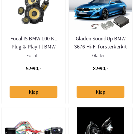
Focal IS BMW 100 KL
Gladen SoundUp BMW
Plug & Play til BMW
S676 Hi-Fi forsterkerkit
Plug & Play oppgradering
Focal ...
Gladen ...
5.990,-
8.990,-
Kjøp
Kjøp