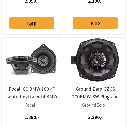
2.990,-
2.190,-
Kjøp
Kjøp
Focal ICC BMW 100 4”
Ground Zero GZCS
senterhøyttaler til BMW
200BMW-SW Plug and
Play 8” basskit til BMW
Focal ...
Ground Zero ...
1.290,-
3.290,-