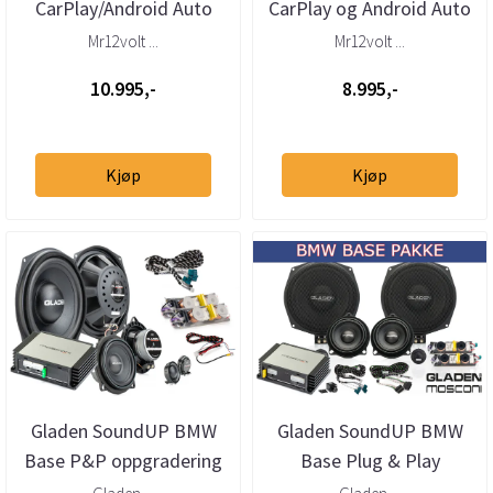
CarPlay/Android Auto
CarPlay og Android Auto
BMW EVO ID5/ID6
til BMW NBT (DSP)
Mr12volt ...
Mr12volt ...
10.995,-
8.995,-
Kjøp
Kjøp
Gladen SoundUP BMW
Gladen SoundUP BMW
Base P&P oppgradering
Base Plug & Play
frontsett og DSP-