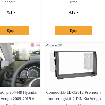
i, Kia (2007 - 2015)
ConnectED
Axton
751,-
418,-
Kjøp
Kjøp
roClip 804449 Hyundai
ConnectED EDKI3012 Premium
a Venga 2009-2015 A-
monteringskit 2-DIN Kia Venga
stolpe
(2009 - 2015)