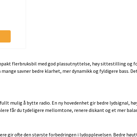
pakt flerbruksbil med god plassutnyttelse, høy sittestilling og f
en mange savner bedre klarhet, mer dynamikk og fyldigere bass. De
 fullt mulig å bytte radio. En ny hovedenhet gir bedre lydsignal, 
e får du tydeligere mellomtone, renere diskant og et mer balanse
re gir ofte den største forbedringen i lydopplevelsen. Bedre høyt