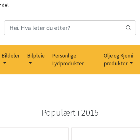
ndel
Bildeler
Bilpleie
Personlige
Olje og Kjemi
Lydprodukter
produkter
Populært i
2015