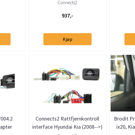
2009--
Hyunda
Connects2
937,-
Kjøp
004.2
Connects2 Rattfjernkontroll
Brodit P
apter
interface Hyundai Kia (2008-->)
ix20, Ki
15) m/ISO