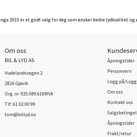
Venga 2015 er et godt valg for deg som ønsker bedre lydkvalitet og 
Om oss
Kundeser
BIL & LYD AS
Åpningstider
Personvern
Hadelandsvegen 2
Logg på/Logg
2816 Gjøvik
Om oss
Org. nr. 925.589.616MVA
Kontakt oss
Tlf:
61 02 00 99
Salgsbetingel
tom@billyd.no
Åpningstider
Frakt/retur