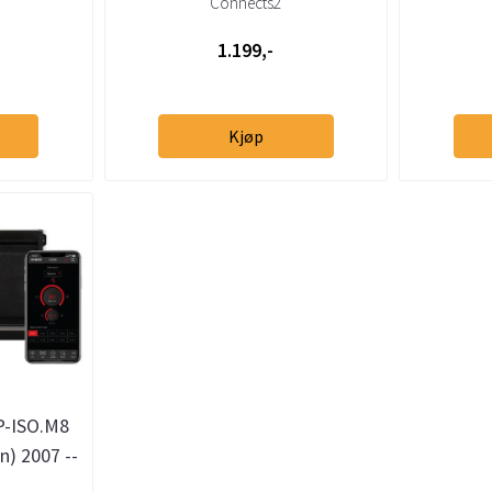
Connects2
1.199,-
Kjøp
P-ISO.M8
n) 2007 --