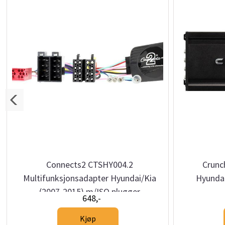
Connects2 CTSHY004.2
Crunc
Multifunksjonsadapter Hyundai/Kia
Hyundai
(2007-2015) m/ISO plugger
648,-
Kjøp