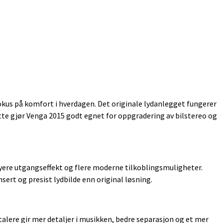
okus på komfort i hverdagen. Det originale lydanlegget fungerer
tte gjør Venga 2015 godt egnet for oppgradering av bilstereo og
høyere utgangseffekt og flere moderne tilkoblingsmuligheter.
rt og presist lydbilde enn original løsning.
talere gir mer detaljer i musikken, bedre separasjon og et mer