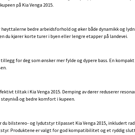
e kupeen på Kia Venga 2015.
r høyttalerne bedre arbeidsforhold og øker både dynamikk og lydn
en du kjører korte turer i byen eller lengre etapper på landevei.
 tillegg for deg som ønsker mer fylde og dypere bass. En kompakt
sen.
fektivt tiltak i Kia Venga 2015. Demping av dører reduserer reson
e støynivå og bedre komfort i kupeen.
r du bilstereo- og lydutstyr tilpasset Kia Venga 2015, inkludert r
yr. Produktene er valgt for god kompatibilitet og et ryddig slutt