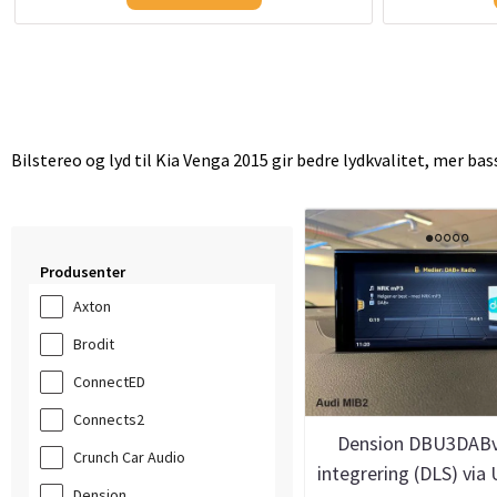
Bilstereo og lyd til Kia Venga 2015 gir bedre lydkvalitet, mer ba
Produsenter
Axton
Brodit
ConnectED
Connects2
Dension DBU3DAB
Crunch Car Audio
integrering (DLS) via
Dension