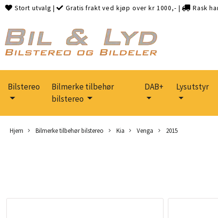
Stort utvalg
|
Gratis frakt ved kjøp over kr 1000,-
|
Rask ha
Bilstereo
Bilmerke tilbehør
DAB+
Lysutstyr
bilstereo
Hjem
Bilmerke tilbehør bilstereo
Kia
Venga
2015