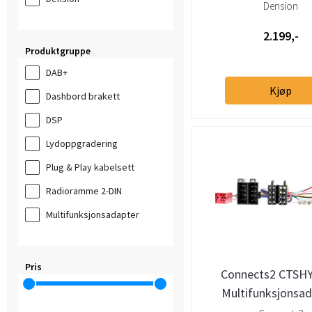
inngang
Dension
2.199,-
Produktgruppe
DAB+
Kjøp
Dashbord brakett
DSP
Lydoppgradering
Plug & Play kabelsett
Radioramme 2-DIN
Multifunksjonsadapter
Pris
Connects2 CTSHY
Multifunksjonsad
Hyundai/Kia (2007-20