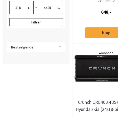
Connects2
plugger
-
kr
kr
648,-
Filtrer
Kjøp
Bestselgende
Crunch CRE400.4DS
Hyundai/Kia (24/18-pi
>