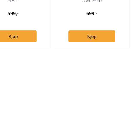
Brodit
ConnectED
599,-
699,-
Kjøp
Kjøp