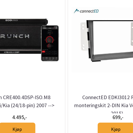
h CRE400.4DSP-ISO.M8
ConnectED EDKI3012 
/Kia (24/18-pin) 2007 -->
monteringskit 2-DIN Kia V
2015)
4.495,-
699,-
Kjøp
Kjøp