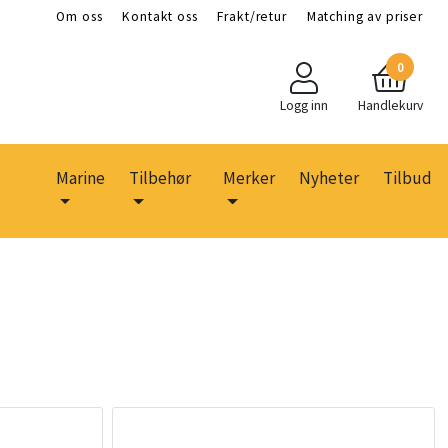
Om oss
Kontakt oss
Frakt/retur
Matching av priser
0
Logg inn
Handlekurv
Marine
Tilbehør
Merker
Nyheter
Tilbud