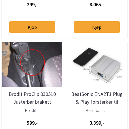
299,-
8.065,-
Kjøp
Kjøp
Brodit ProClip 830510
BeatSonic ENA2T1 Plug
Justerbar brakett
& Play forsterker til
Toyota/Lexus/Subaru
Brodit ...
Beat Sonic ...
(1986 ...
599,-
3.399,-