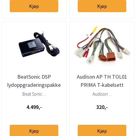
Kjøp
Kjøp
BeatSonic DSP
Audison AP TH TOL01
lydoppgraderingspakke
PRIMA T-kabelsett
Lexus (1989 - 2022)
Toyota Lexus Subaru
Beat Sonic ...
Audison ...
u/aktivt
Daihatsu 198...
4.499,-
320,-
Kjøp
Kjøp