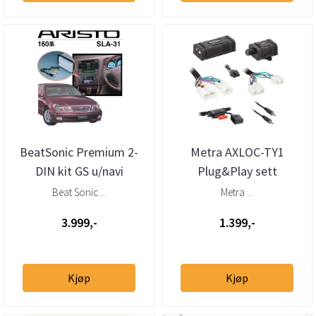
BeatSonic Premium 2-
Metra AXLOC-TY1
DIN kit GS u/navi
Plug&Play sett
m/aktivt system 1998-
forsterker Toyota/Subaru
Beat Sonic ...
Metra ...
2005
1986--> u/akti...
3.999,-
1.399,-
Kjøp
Kjøp