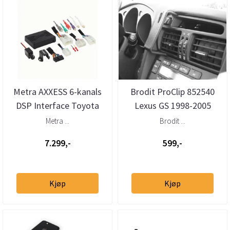
Metra AXXESS 6-kanals
Brodit ProClip 852540
DSP Interface Toyota
Lexus GS 1998-2005
Lexus Subaru 1986 -&g
Senter
Metra ...
Brodit ...
7.299,-
599,-
Kjøp
Kjøp