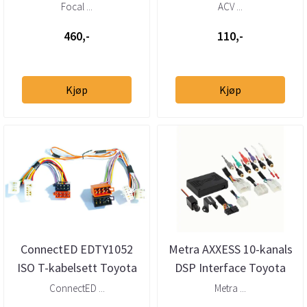
>)
Subaru 1986–2023
Focal ...
ACV ...
460,-
110,-
Kjøp
Kjøp
ConnectED EDTY1052
Metra AXXESS 10-kanals
ISO T-kabelsett Toyota
DSP Interface Toyota
Lexus Subaru Daihatsu
Lexus Subaru 1986 -&
ConnectED ...
Metra ...