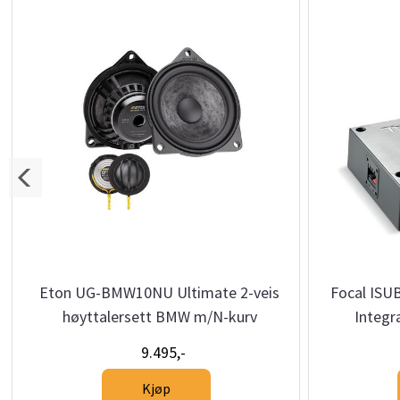
Eton UG-BMW10NU Ultimate 2-veis
Focal IS
høyttalersett BMW m/N-kurv
Integr
9.495,-
Kjøp