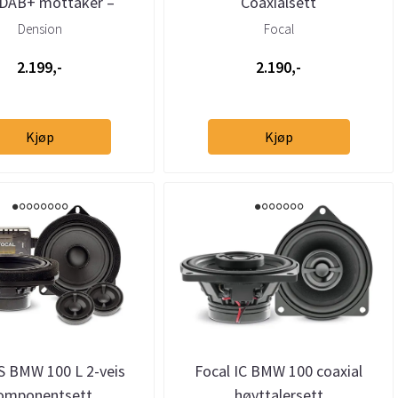
DAB+ mottaker –
Coaxialsett
egrert DAB via USB
Dension
Focal
2.199,-
2.190,-
Kjøp
Kjøp
IS BMW 100 L 2-veis
Focal IC BMW 100 coaxial
omponentsett
høyttalersett