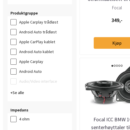
4.320
Focal
Produktgruppe
349,-
Apple Carplay trådløst
Android Auto trådløst
Apple CarPlay kablet
Kjøp
Android Auto kablet
Apple Carplay
Android Auto
Audio/Video interface
Se alle
Impedans
Focal ICC BMW 1
4 ohm
senterhøyttaler t