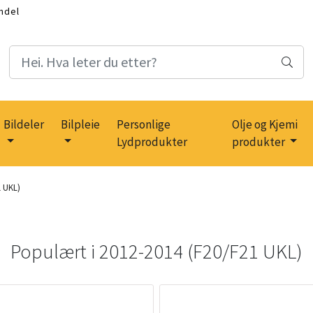
ndel
Bildeler
Bilpleie
Personlige
Olje og Kjemi
Lydprodukter
produkter
1 UKL)
Populært i
2012-2014 (F20/F21 UKL)