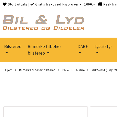
Stort utvalg
|
Gratis frakt ved kjøp over kr 1000,-
|
Rask ha
Bilstereo
Bilmerke tilbehør
DAB+
Lysutstyr
bilstereo
Hjem
Bilmerke tilbehør bilstereo
BMW
1-serie
2012-2014 (F20/F2