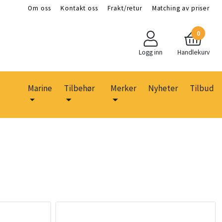
Om oss
Kontakt oss
Frakt/retur
Matching av priser
0
Logg inn
Handlekurv
Marine
Tilbehør
Merker
Nyheter
Tilbud