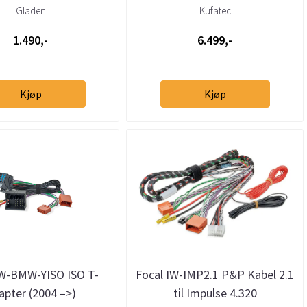
CiC Business/Professional
Gladen
Kufatec
1.490,-
6.499,-
Kjøp
Kjøp
IW-BMW-YISO ISO T-
Focal IW-IMP2.1 P&P Kabel 2.1
apter (2004 –>)
til Impulse 4.320