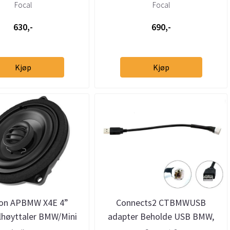
Focal
Focal
630,-
690,-
Kjøp
Kjøp
son APBMW X4E 4”
Connects2 CTBMWUSB
lhøyttaler BMW/Mini
adapter Beholde USB BMW,