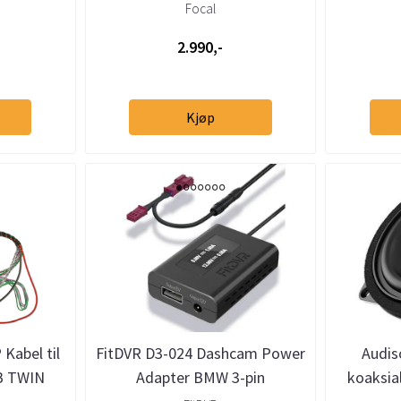
MINI
Focal
2.990,-
Kjøp
Kabel til
FitDVR D3-024 Dashcam Power
Audi
UB TWIN
Adapter BMW 3-pin
koaksia