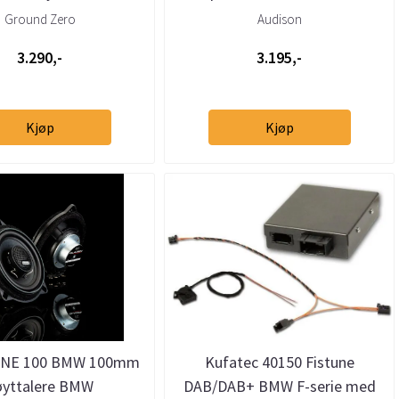
BMW
stor kurv
Ground Zero
Audison
3.290,-
3.195,-
Kjøp
Kjøp
ONE 100 BMW 100mm
Kufatec 40150 Fistune
øyttalere BMW
DAB/DAB+ BMW F-serie med