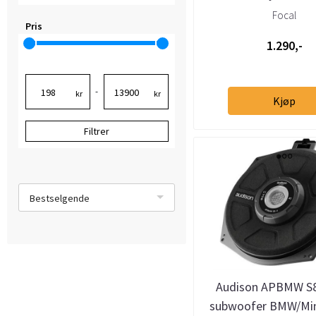
Focal
Pris
1.290,-
-
kr
kr
Kjøp
Filtrer
Bestselgende
Audison APBMW S8
subwoofer BMW/Min