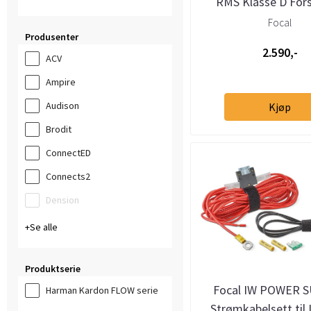
RMS Klasse D Fors
Focal
Produsenter
2.590,-
ACV
Ampire
Audison
Kjøp
Brodit
ConnectED
Connects2
Dension
Se alle
Produktserie
Focal IW POWER S
Harman Kardon FLOW serie
Strømkabelsett til