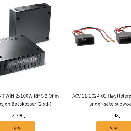
UB TWIN 2x100W RMS 2 Ohm
ACV 11-1024-01 Høyttale
asjon Basskasser (2 stk)
under-sete subwo
3.390,-
198,-
Kjøp
Kjøp