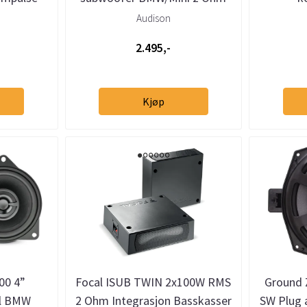
(stk)
Audison
2.495,-
Kjøp
00 4”
Focal ISUB TWIN 2x100W RMS
Ground
il BMW
2 Ohm Integrasjon Basskasser
SW Plug a