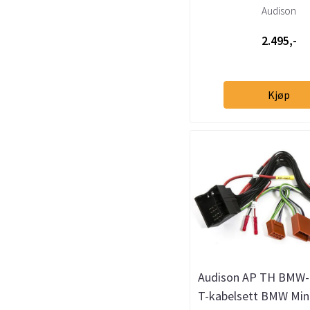
(stk)
Audison
2.495,-
Kjøp
Audison AP TH BMW
T-kabelsett BMW Mini