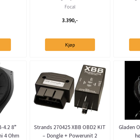
(2 stk)
Focal
3.390,-
Kjøp
-4.2 8”
Strands 270425 XBB OBD2 KIT
Gladen 
i 4 Ohm
– Dongle + Powerunit 2
h