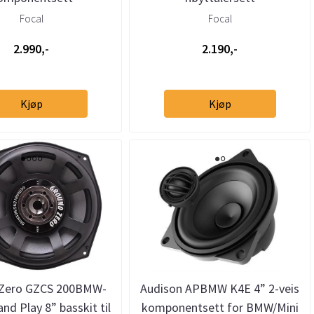
Focal
Focal
2.990,-
2.190,-
Kjøp
Kjøp
 Zero GZCS 200BMW-
Audison APBMW K4E 4” 2-veis
nd Play 8” basskit til
komponentsett for BMW/Mini