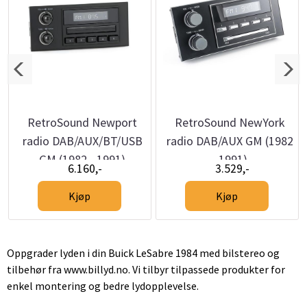
RetroSound Newport
RetroSound NewYork
radio DAB/AUX/BT/USB
radio DAB/AUX GM (1982
GM (1982 - 1991)
- 1991)
6.160,-
3.529,-
Kjøp
Kjøp
Oppgrader lyden i din Buick LeSabre 1984 med bilstereo og
tilbehør fra www.billyd.no. Vi tilbyr tilpassede produkter for
enkel montering og bedre lydopplevelse.