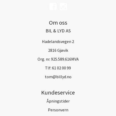
Om oss
BIL & LYD AS
Hadelandsvegen 2
2816 Gjøvik
Org. nr. 925.589.616MVA
Tlf:
61 02 00 99
tom@billyd.no
Kundeservice
Åpningstider
Personvern