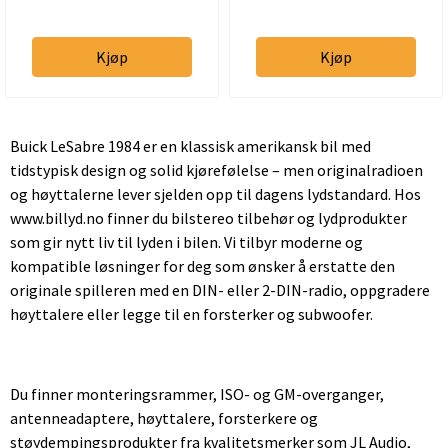
Kjøp
Kjøp
Buick LeSabre 1984 er en klassisk amerikansk bil med
tidstypisk design og solid kjørefølelse – men originalradioen
og høyttalerne lever sjelden opp til dagens lydstandard. Hos
www.billyd.no finner du bilstereo tilbehør og lydprodukter
som gir nytt liv til lyden i bilen. Vi tilbyr moderne og
kompatible løsninger for deg som ønsker å erstatte den
originale spilleren med en DIN- eller 2-DIN-radio, oppgradere
høyttalere eller legge til en forsterker og subwoofer.
Du finner monteringsrammer, ISO- og GM-overganger,
antenneadaptere, høyttalere, forsterkere og
støydempingsprodukter fra kvalitetsmerker som JL Audio,