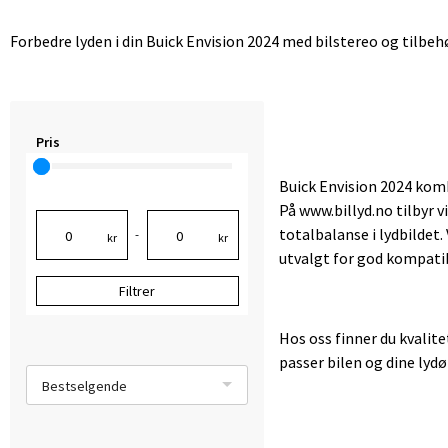
Forbedre lyden i din Buick Envision 2024 med bilstereo og tilbehø
Pris
Buick Envision 2024 kom
På www.billyd.no tilbyr v
totalbalanse i lydbildet
-
kr
kr
utvalgt for god kompatib
Filtrer
Hos oss finner du kvalit
passer bilen og dine lydø
Bestselgende