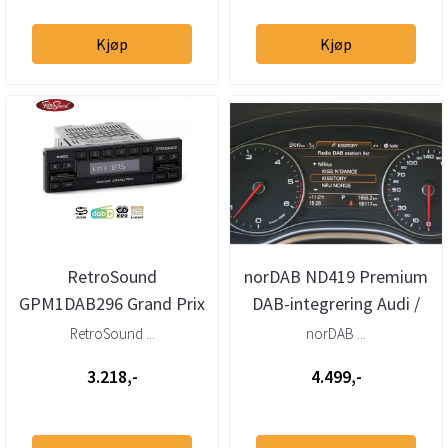
Kjøp
Kjøp
RetroSound
norDAB ND419 Premium
GPM1DAB296 Grand Prix
DAB-integrering Audi /
DAB+ radio AUX
VW / Bentley MMI 3G
RetroSound ...
norDAB ...
u/OEM ...
3.218,-
4.499,-