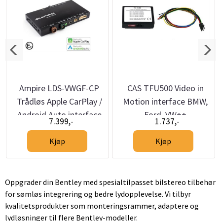
Ampire LDS-VWGF-CP
CAS TFU500 Video in
Trådløs Apple CarPlay /
Motion interface BMW,
Android Auto interface
Ford, VW++
7.399,-
1.737,-
VW MIB / MIB2
Kjøp
Kjøp
Oppgrader din Bentley med spesialtilpasset bilstereo tilbehør
for sømløs integrering og bedre lydopplevelse. Vi tilbyr
kvalitetsprodukter som monteringsrammer, adaptere og
lydløsninger til flere Bentley-modeller.