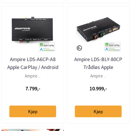
Ampire LDS-A6CP-A8
Ampire LDS-BLY-80CP
Apple CarPlay / Android
Trådløs Apple
Auto Audi A8
CarPlay/Android Auto VW
Ampire ...
Ampire ...
m/RNS-510 & ...
7.799,-
10.999,-
Kjøp
Kjøp