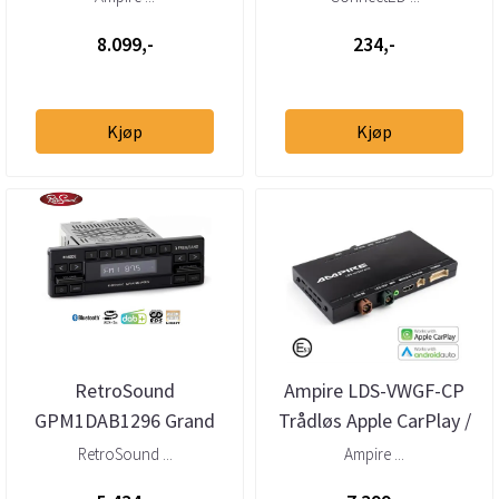
Audi/Bentley...
8.099,-
234,-
Kjøp
Kjøp
RetroSound
Ampire LDS-VWGF-CP
GPM1DAB1296 Grand
Trådløs Apple CarPlay /
Prix DAB+ radio BT/AUX
Android Auto interface
RetroSound ...
Ampire ...
VW M...