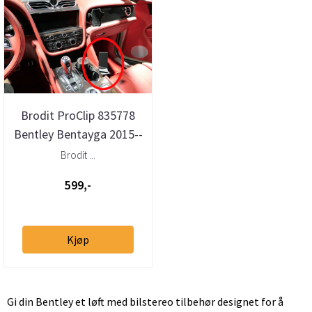
Brodit ProClip 835778
Bentley Bentayga 2015--
> Konsoll
Brodit ...
599,-
Kjøp
Gi din Bentley et løft med bilstereo tilbehør designet for å