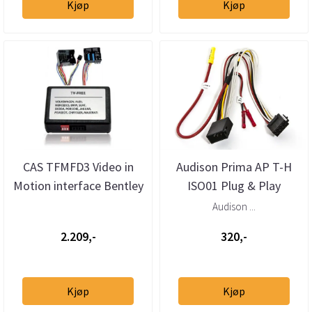
Kjøp
Kjøp
CAS TFMFD3 Video in
Audison Prima AP T-H
Motion interface Bentley
ISO01 Plug & Play
/ Volkswagen RNS510
kabelsett
Audison ...
RNS81...
2.209,-
320,-
Kjøp
Kjøp