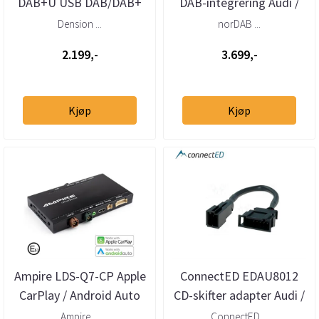
DAB+U USB DAB/DAB+
DAB-integrering Audi /
mottaker – helintegrert
VW / Bentley /
Dension ...
norDAB ...
DAB via USB
Lamborghini...
2.199,-
3.699,-
Kjøp
Kjøp
Ampire LDS-Q7-CP Apple
ConnectED EDAU8012
CarPlay / Android Auto
CD-skifter adapter Audi /
integrering
Bentley / VW mini-ISO
Ampire ...
ConnectED ...