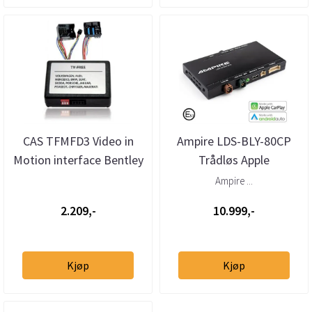
CAS TFMFD3 Video in
Ampire LDS-BLY-80CP
Motion interface Bentley
Trådløs Apple
/ Volkswagen RNS510
CarPlay/Android Auto VW
Ampire ...
RNS81...
m/RNS-510 & ...
2.209,-
10.999,-
Kjøp
Kjøp