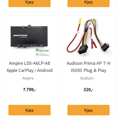
Kjøp
Kjøp
Ampire LDS-A6CP-A8
Audison Prima AP T-H
Apple CarPlay / Android
ISO01 Plug & Play
Auto Audi A8
kabelsett
Ampire ...
Audison ...
7.799,-
320,-
Kjøp
Kjøp