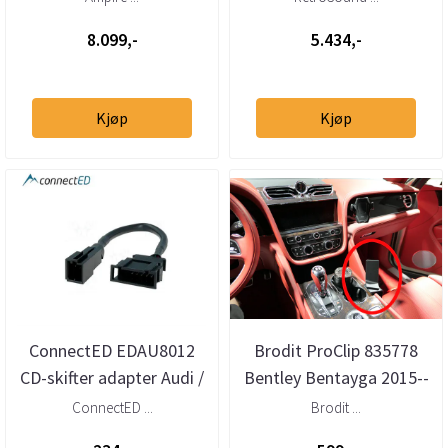
Audi/Bentley...
8.099,-
5.434,-
Kjøp
Kjøp
ConnectED EDAU8012
Brodit ProClip 835778
CD-skifter adapter Audi /
Bentley Bentayga 2015--
Bentley / VW mini-ISO
> Konsoll
ConnectED ...
Brodit ...