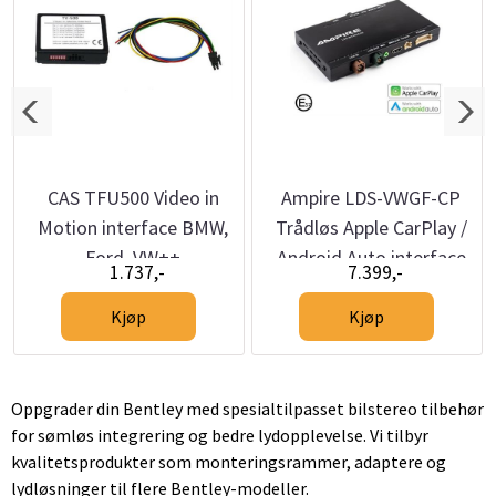
CAS TFU500 Video in
Ampire LDS-VWGF-CP
Motion interface BMW,
Trådløs Apple CarPlay /
Ford, VW++
Android Auto interface
1.737,-
7.399,-
VW MIB / MIB2
Kjøp
Kjøp
Oppgrader din Bentley med spesialtilpasset bilstereo tilbehør
for sømløs integrering og bedre lydopplevelse. Vi tilbyr
kvalitetsprodukter som monteringsrammer, adaptere og
lydløsninger til flere Bentley-modeller.