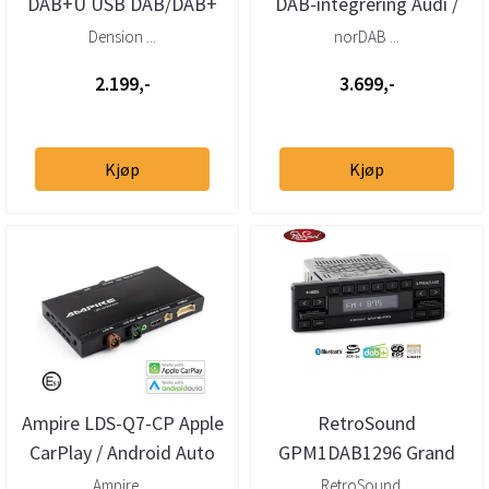
DAB+U USB DAB/DAB+
DAB-integrering Audi /
mottaker – helintegrert
VW / Bentley /
Dension ...
norDAB ...
DAB via USB
Lamborghini...
2.199,-
3.699,-
Kjøp
Kjøp
Ampire LDS-Q7-CP Apple
RetroSound
CarPlay / Android Auto
GPM1DAB1296 Grand
integrering
Prix DAB+ radio BT/AUX
Ampire ...
RetroSound ...