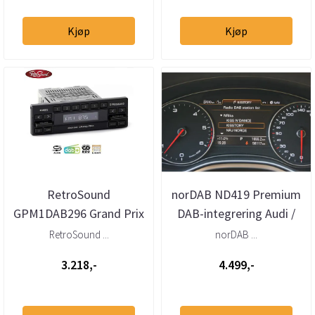
Kjøp
Kjøp
RetroSound
norDAB ND419 Premium
GPM1DAB296 Grand Prix
DAB-integrering Audi /
DAB+ radio AUX
VW / Bentley MMI 3G
RetroSound ...
norDAB ...
u/OEM ...
3.218,-
4.499,-