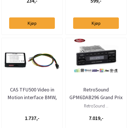
234,-
599,-
Kjøp
Kjøp
CAS TFU500 Video in
RetroSound
Motion interface BMW,
GPM6DAB296 Grand Prix
Ford, VW++
1-DIN
RetroSound ...
DAB/BT/USB/3xRCA
1.737,-
7.019,-
retrospiller